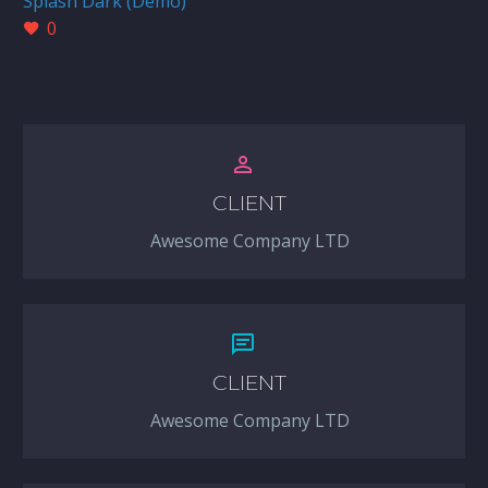
Splash Dark (Demo)
0


CLIENT
Awesome Company LTD


CLIENT
Awesome Company LTD