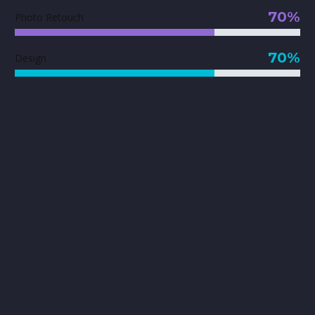
70%
Photo Retouch
70%
Design