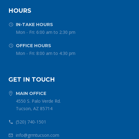
HOURS
IN-TAKE HOURS


Mon - Fri: 6:00 am to 2:30 pm
OFFICE HOURS


Mon - Fri: 8:00 am to 4:30 pm
GET IN TOUCH
MAIN OFFICE


4550 S. Palo Verde Rd.
Tucson, AZ 85714
(520) 740-1501


info@grmtucson.com

